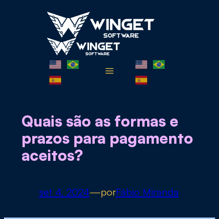
Pular
para
o
conteúdo
Quais são as formas e
prazos para pagamento
aceitos?
set 4, 2024
—
por
Fábio Miranda