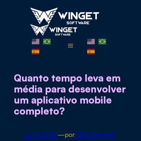
Pular
para
o
conteúdo
Quanto tempo leva em
média para desenvolver
um aplicativo mobile
completo?
set 4, 2024
—
por
Fábio Miranda