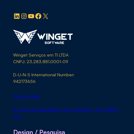
LinkedIn
Instagram
YouTube
Facebook
X
Winget Serviços em TI LTDA
CNPJ: 23.283.881.0001-09
D-U-N-S International Number:
942173656
Clutch Profile
R. Couto de Magalhães, 225, Alvorada – RS, 94810-
160
Design / Pesquisa